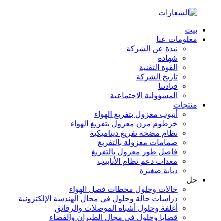
بيت
معلومات عنا
نبذة عن الشركة
شهادة
القوة التقنية
تاريخ الشركة
قيادتنا
المسؤولية الاجتماعية
منتجات
أنبوب معزول بتفريغ الهواء
خرطوم مرن معزول بتفريغ الهواء
نظام مضخة تفريغ ديناميكية
صمامات معزولة بالتفريغ
فاصل طور معزول بالتفريغ
معدات دعم نظام الأنابيب
دبابة صغيرة
حل
حالات وحلول محطات فصل الهواء
دراسات حالة وحلول في مجال الهندسة الإلكترونية
أغلفة وحلول أشباه الموصلات والرقائق
قضايا وحلول في مجال الطيران والفضاء