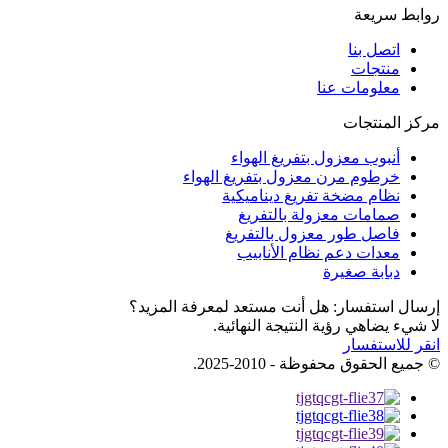
روابط سريعة
اتصل بنا
منتجات
معلومات عنا
مركز المنتجات
أنبوب معزول بتفريغ الهواء
خرطوم مرن معزول بتفريغ الهواء
نظام مضخة تفريغ ديناميكية
صمامات معزولة بالتفريغ
فاصل طور معزول بالتفريغ
معدات دعم نظام الأنابيب
دبابة صغيرة
إرسال استفسار: هل أنت مستعد لمعرفة المزيد؟
لا شيء يضاهي رؤية النتيجة النهائية.
انقر للاستفسار
© جميع الحقوق محفوظة - 2010-2025.