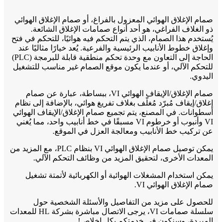
صمام الإغلاق الهوائي المعزول بالفراغ، أو صمام الإغلاق الهوائي
ذو الغلاف الفراغي، هو أحد أنواع صمامات الإغلاق الشائعة.
يُستخدم هذا الصمام، الذي يتم التحكم فيه هوائيًا، للتحكم في فتح
وإغلاق خطوط الأنابيب الرئيسية والفرعية. يُعد خيارًا مثاليًا عند
الحاجة إلى التعاون مع وحدة تحكم منطقية قابلة للبرمجة (PLC)
للتحكم الآلي، أو عندما يكون موقع الصمام غير مناسب للتشغيل
اليدوي.
صمام الإغلاق/الإيقاف الهوائي VI، ببساطة، عبارة عن صمام
إغلاق/إيقاف مُبرّد مُغلّف بغلاف تفريغ هوائي، بالإضافة إلى نظام
أسطوانات. في المصنع، يتم تجميع صمام الإغلاق/الإيقاف الهوائي
VI وأنبوب أو خرطوم VI مسبقًا في خط أنابيب واحد، مما يُغني
عن تركيب خط الأنابيب ومعالجة العزل في الموقع.
يمكن توصيل صمام الإغلاق الهوائي VI بنظام PLC، مع المزيد من
المعدات الأخرى، لتحقيق المزيد من وظائف التحكم الآلي.
يمكن استخدام المشغلات الهوائية أو الكهربائية لأتمتة تشغيل
صمام الإغلاق الهوائي VI.
للحصول على مزيد من التفاصيل والأسئلة الشخصية حول
سلسلة صمامات VI، يرجى الاتصال مباشرة بشركة HL للمعدات
المبردة، وسنكون في خدمتكم بكل إخلاص!