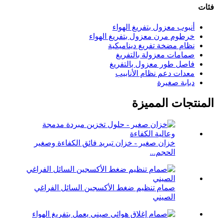
فئات
أنبوب معزول بتفريغ الهواء
خرطوم مرن معزول بتفريغ الهواء
نظام مضخة تفريغ ديناميكية
صمامات معزولة بالتفريغ
فاصل طور معزول بالتفريغ
معدات دعم نظام الأنابيب
دبابة صغيرة
المنتجات المميزة
خزان صغير - خزان تبريد فائق الكفاءة وصغير
الحجم...
صمام تنظيم ضغط الأكسجين السائل الفراغي
الصيني