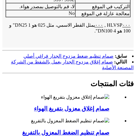
التركيب في الموقع
لا، قم بالتوصيل بمصدر هواء.
No
معالجة عازلة في الموقع
٠٠٠
HLVSP
,
٠٠٠
يمثل القطر الاسمي، مثل 025 هو DN25 1" و
100 هو DN100 4".
سابق:
صمام تنظيم ضغط مزدوج الجدار فراغي أصلي
التالي:
صمام إغلاق مزدوج الجدار يعمل بالشفط من الشركة
المصنعة الأصلية
فئات المنتجات
صمام إغلاق معزول بتفريغ الهواء
صمام تنظيم الضغط المعزول بالتفريغ