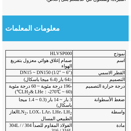
معلومات المعلمات
HLVSP000
نموذج
اسم
صمام إغلاق هوائي معزول بتفريغ
الهواء
DN15 ~ DN150 (1/2" ~ 6")
القطر الاسمي
التصميم
≤64 بار (6.4 ميجا باسكال)
درجة حرارة التصميم
-196 درجة مئوية ~ 60 درجة مئوية
& LHe：-270℃ ~ 60℃)
(LH
2
ضغط الأسطوانة
3 بار ~ 14 بار (0.3 ~ 1.4 ميجا
باسكال)
واسطة
، LOX، LAr، LHe، LH
LN
الغاز
2
2
الطبيعي المسال
مادة
الفولاذ المقاوم للصدأ 304 / 304L /
316 / 316L