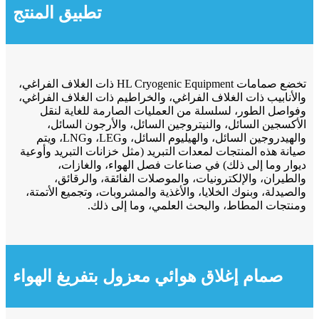
تطبيق المنتج
تخضع صمامات HL Cryogenic Equipment ذات الغلاف الفراغي،
والأنابيب ذات الغلاف الفراغي، والخراطيم ذات الغلاف الفراغي،
وفواصل الطور، لسلسلة من العمليات الصارمة للغاية لنقل
الأكسجين السائل، والنيتروجين السائل، والأرجون السائل،
والهيدروجين السائل، والهيليوم السائل، وLEG، وLNG، ويتم
صيانة هذه المنتجات لمعدات التبريد (مثل خزانات التبريد وأوعية
ديوار وما إلى ذلك) في صناعات فصل الهواء، والغازات،
والطيران، والإلكترونيات، والموصلات الفائقة، والرقائق،
والصيدلة، وبنوك الخلايا، والأغذية والمشروبات، وتجميع الأتمتة،
ومنتجات المطاط، والبحث العلمي، وما إلى ذلك.
صمام إغلاق هوائي معزول بتفريغ الهواء