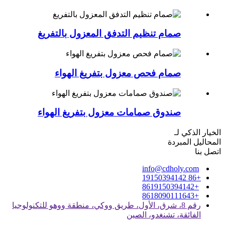
صمام تنظيم التدفق المعزول بالتفريغ
صمام فحص معزول بتفريغ الهواء
صندوق صمامات معزول بتفريغ الهواء
الخيار الذكي لـ
المحاليل المبردة
اتصل بنا
info@cdholy.com
+86 19150394142
+8619150394142
+8618090111643
رقم 8، شرق، الأول، طريق ووكي، منطقة ووهو للتكنولوجيا
الفائقة، تشنغدو، الصين