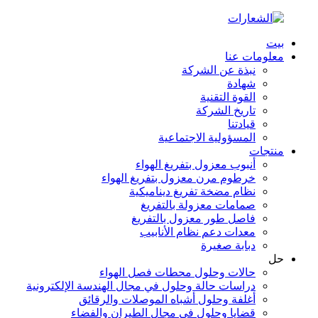
بيت
معلومات عنا
نبذة عن الشركة
شهادة
القوة التقنية
تاريخ الشركة
قيادتنا
المسؤولية الاجتماعية
منتجات
أنبوب معزول بتفريغ الهواء
خرطوم مرن معزول بتفريغ الهواء
نظام مضخة تفريغ ديناميكية
صمامات معزولة بالتفريغ
فاصل طور معزول بالتفريغ
معدات دعم نظام الأنابيب
دبابة صغيرة
حل
حالات وحلول محطات فصل الهواء
دراسات حالة وحلول في مجال الهندسة الإلكترونية
أغلفة وحلول أشباه الموصلات والرقائق
قضايا وحلول في مجال الطيران والفضاء