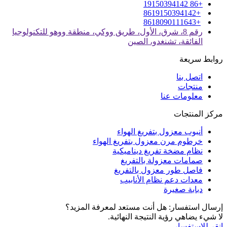
+86 19150394142
+8619150394142
+8618090111643
رقم 8، شرق، الأول، طريق ووكي، منطقة ووهو للتكنولوجيا
الفائقة، تشنغدو، الصين
روابط سريعة
اتصل بنا
منتجات
معلومات عنا
مركز المنتجات
أنبوب معزول بتفريغ الهواء
خرطوم مرن معزول بتفريغ الهواء
نظام مضخة تفريغ ديناميكية
صمامات معزولة بالتفريغ
فاصل طور معزول بالتفريغ
معدات دعم نظام الأنابيب
دبابة صغيرة
إرسال استفسار: هل أنت مستعد لمعرفة المزيد؟
لا شيء يضاهي رؤية النتيجة النهائية.
انقر للاستفسار