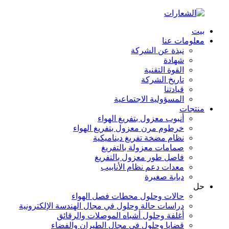
بيت
معلومات عنا
نبذة عن الشركة
شهادة
القوة التقنية
تاريخ الشركة
قيادتنا
المسؤولية الاجتماعية
منتجات
أنبوب معزول بتفريغ الهواء
خرطوم مرن معزول بتفريغ الهواء
نظام مضخة تفريغ ديناميكية
صمامات معزولة بالتفريغ
فاصل طور معزول بالتفريغ
معدات دعم نظام الأنابيب
دبابة صغيرة
حل
حالات وحلول محطات فصل الهواء
دراسات حالة وحلول في مجال الهندسة الإلكترونية
أغلفة وحلول أشباه الموصلات والرقائق
قضايا وحلول في مجال الطيران والفضاء