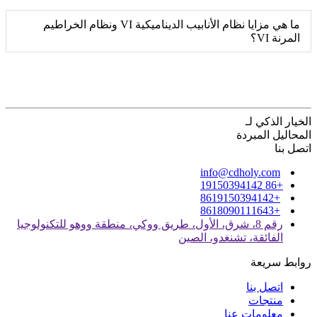
ما هي مزايا نظام الأنابيب الديناميكية VI ونظام الخراطيم
المرنة VI؟
الخيار الذكي لـ
المحاليل المبردة
اتصل بنا
info@cdholy.com
+86 19150394142
+8619150394142
+8618090111643
رقم 8، شرق، الأول، طريق ووكي، منطقة ووهو للتكنولوجيا
الفائقة، تشنغدو، الصين
روابط سريعة
اتصل بنا
منتجات
معلومات عنا