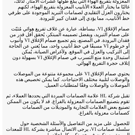
المعزولة بتفريغ الهواء التي يبلغ طولها عشرات الأمتار. لذلك،
غالبًا ما يختار العملاء الأنابيب المعزولة بتفريغ الهواء، لكنهم
يختارون العزل التقليدي لصمامات التبريد الموجودة على طرفي
خط الأنابيب، مما يؤدي إلى فقدان كبير للبرودة.
صمام الإغلاق VI، ببساطة، عبارة عن غلاف تفريغ هوائي مُثبّت
على صمام التبريد، وبفضل تصميمه المبتكر، يُحقق أقل قدر من
فقدان البرودة. في المصنع، يتم تجميع صمام الإغلاق VI وأنبوب
أو خرطوم VI مسبقًا في خط أنابيب واحد، مما يُغني عن الحاجة
إلى التركيب والعزل في الموقع. ولأغراض الصيانة، يُمكن
استبدال وحدة منع التسرب في صمام الإغلاق VI بسهولة دون
إتلاف حجرة التفريغ الهوائي.
يحتوي صمام الإغلاق VI على مجموعة متنوعة من الموصلات
والوصلات لتلبية مختلف الاحتياجات. كما يمكن تخصيص هذه
الموصلات والوصلات وفقًا لمتطلبات العميل.
تقبل شركة HL علامة الصمامات المبردة التي يحددها العملاء، ثم
تقوم بتصنيع الصمامات المعزولة بالفراغ. قد لا يكون من الممكن
تصنيع بعض العلامات التجارية والموديلات من الصمامات
كصمامات معزولة بالفراغ.
للحصول على مزيد من التفاصيل والأسئلة الشخصية حول
سلسلة صمامات VI، يرجى الاتصال مباشرة بشركة HL للمعدات
المبردة، وسنكون في خدمتكم بكل إخلاص!