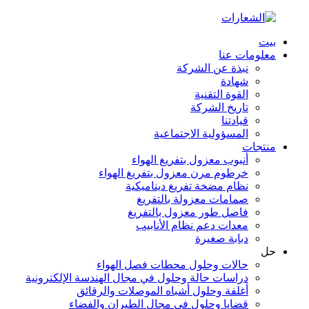
بيت
معلومات عنا
نبذة عن الشركة
شهادة
القوة التقنية
تاريخ الشركة
قيادتنا
المسؤولية الاجتماعية
منتجات
أنبوب معزول بتفريغ الهواء
خرطوم مرن معزول بتفريغ الهواء
نظام مضخة تفريغ ديناميكية
صمامات معزولة بالتفريغ
فاصل طور معزول بالتفريغ
معدات دعم نظام الأنابيب
دبابة صغيرة
حل
حالات وحلول محطات فصل الهواء
دراسات حالة وحلول في مجال الهندسة الإلكترونية
أغلفة وحلول أشباه الموصلات والرقائق
قضايا وحلول في مجال الطيران والفضاء