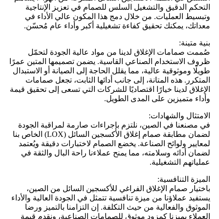
التحكم الدقيق والتشغيل السلس للصمام في تعزيز الإنتاجية
وتبسيط العمليات. من خلال دمج هذا المكون عالي الأداء في
معداتك، يمكنك تحقيق كفاءة تشغيلية أكبر وأداء عام مُحسّن.
بنية متينة:
صُممت صمامات الإغلاق لدينا من مواد عالية الجودة لتحمّل
ظروف الاستخدام الصناعي القاسية. يضمن تصميمها المتين عمرًا
طويلًا وموثوقية عالية، مما يقلل الحاجة إلى الصيانة أو الاستبدال
المتكرر. هذه المتانة، إلى جانب أدائها الثابت، تجعل صمامات
الإغلاق لدينا خيارًا اقتصاديًا للشركات التي تسعى إلى تحقيق قيمة
وأداء متميزين على المدى الطويل.
الامتثال والشهادات:
في مصنعنا في الصين، نلتزم بإجراءات صارمة لمراقبة الجودة
لضمان مطابقة صمام إغلاق الأكسجين السائل (LOX) الخاص بنا
لمعايير ولوائح الصناعة. يخضع الصمام لاختبارات دقيقة ويُعتمد
لضمان أدائه وسلامته، مما يمنح عملاءنا راحة البال والثقة في
عملياتهم التشغيلية.
الميزة التنافسية:
باختيار صمام الإغلاق الفراغي للأكسجين السائل من الصين،
يستفيد عملاؤنا من ميزة تنافسية تتمثل في الجودة العالية والأداء
الموثوق والفعالية من حيث التكلفة. إن التزامنا بالتميز ورضا
العملاء يميزنا كمزود موثوق للصمامات الصناعية، ونقدم قيمة