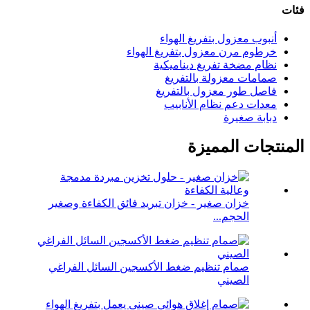
فئات
أنبوب معزول بتفريغ الهواء
خرطوم مرن معزول بتفريغ الهواء
نظام مضخة تفريغ ديناميكية
صمامات معزولة بالتفريغ
فاصل طور معزول بالتفريغ
معدات دعم نظام الأنابيب
دبابة صغيرة
المنتجات المميزة
خزان صغير - خزان تبريد فائق الكفاءة وصغير
الحجم...
صمام تنظيم ضغط الأكسجين السائل الفراغي
الصيني