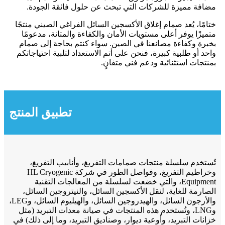
مضافة مميزة للشركات التي تبحث عن حلول فائقة الجودة.
ختامًا، يُعد صمام إغلاق الأكسجين السائل الفراغي الصيني منتجًا
متميزًا يوفر أعلى مستويات الأمان والكفاءة والمتانة، مدعومًا
بخبرة وكفاءة مصانعنا في الصين. سواء كنتم بحاجة إلى صمام
واحد أو طلبية كبيرة، فنحن على أتم الاستعداد لتلبية احتياجاتكم
بمنتجات استثنائية ودعم فني متفانٍ.
تطبيق المنتج
تُستخدم سلسلة منتجات صمامات التفريغ، وأنابيب التفريغ،
وخراطيم التفريغ، وفواصل الطور في شركة HL Cryogenic
Equipment، والتي خضعت لسلسلة من المعالجات التقنية
الصارمة للغاية، لنقل الأكسجين السائل، والنيتروجين السائل،
والأرجون السائل، والهيدروجين السائل، والهيليوم السائل، وLEG،
وLNG، وتُستخدم هذه المنتجات في صيانة معدات التبريد (مثل
خزانات التبريد، وأوعية ديوار، وصناديق التبريد، وما إلى ذلك) في