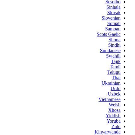
Sesotho
Sinhala
Slovak
Slovenian
Somali
Samoan
Scots Gaelic
Shona
Sindhi
Sundanese
Swahili
Tajik
Tamil
Telugu
Thai
Ukrainian
Urdu
Uzbek
Vietnamese
Welsh
Xhosa
Yiddish
Yoruba
Zulu
Kinyarwanda