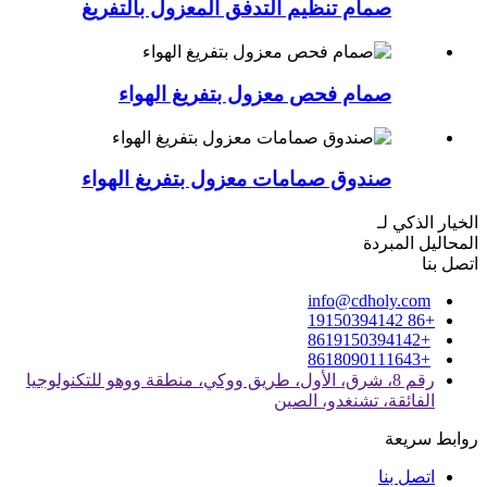
صمام تنظيم التدفق المعزول بالتفريغ
صمام فحص معزول بتفريغ الهواء
صندوق صمامات معزول بتفريغ الهواء
الخيار الذكي لـ
المحاليل المبردة
اتصل بنا
info@cdholy.com
+86 19150394142
+8619150394142
+8618090111643
رقم 8، شرق، الأول، طريق ووكي، منطقة ووهو للتكنولوجيا
الفائقة، تشنغدو، الصين
روابط سريعة
اتصل بنا