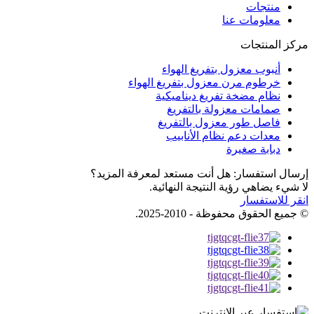
منتجات
معلومات عنا
مركز المنتجات
أنبوب معزول بتفريغ الهواء
خرطوم مرن معزول بتفريغ الهواء
نظام مضخة تفريغ ديناميكية
صمامات معزولة بالتفريغ
فاصل طور معزول بالتفريغ
معدات دعم نظام الأنابيب
دبابة صغيرة
إرسال استفسار: هل أنت مستعد لمعرفة المزيد؟
لا شيء يضاهي رؤية النتيجة النهائية.
انقر للاستفسار
© جميع الحقوق محفوظة - 2010-2025.