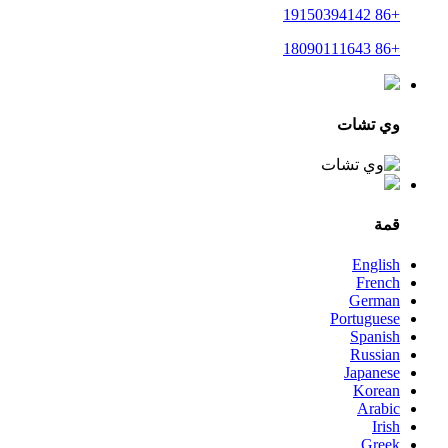
+86 19150394142
+86 18090111643
وي تشات
قمة
English
French
German
Portuguese
Spanish
Russian
Japanese
Korean
Arabic
Irish
Greek