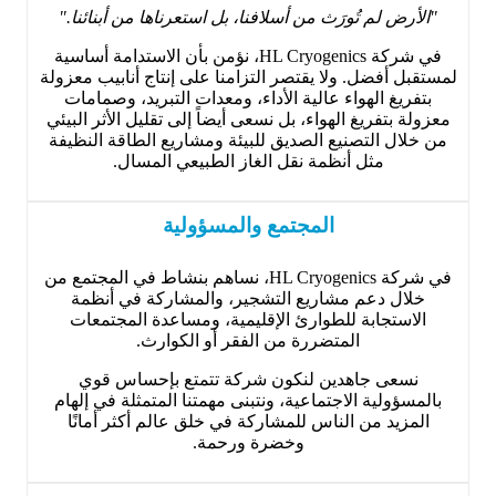
"الأرض لم تُورَث من أسلافنا، بل استعرناها من أبنائنا."
في شركة HL Cryogenics، نؤمن بأن الاستدامة أساسية
لمستقبل أفضل. ولا يقتصر التزامنا على إنتاج أنابيب معزولة
بتفريغ الهواء عالية الأداء، ومعدات التبريد، وصمامات
معزولة بتفريغ الهواء، بل نسعى أيضاً إلى تقليل الأثر البيئي
من خلال التصنيع الصديق للبيئة ومشاريع الطاقة النظيفة
مثل أنظمة نقل الغاز الطبيعي المسال.
المجتمع والمسؤولية
في شركة HL Cryogenics، نساهم بنشاط في المجتمع من
خلال دعم مشاريع التشجير، والمشاركة في أنظمة
الاستجابة للطوارئ الإقليمية، ومساعدة المجتمعات
المتضررة من الفقر أو الكوارث.
نسعى جاهدين لنكون شركة تتمتع بإحساس قوي
بالمسؤولية الاجتماعية، ونتبنى مهمتنا المتمثلة في إلهام
المزيد من الناس للمشاركة في خلق عالم أكثر أمانًا
وخضرة ورحمة.