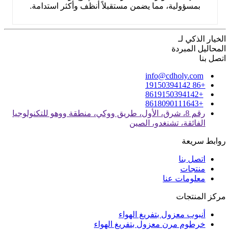
بمسؤولية، مما يضمن مستقبلاً أنظف وأكثر استدامة.
الخيار الذكي لـ
المحاليل المبردة
اتصل بنا
info@cdholy.com
+86 19150394142
+8619150394142
+8618090111643
رقم 8، شرق، الأول، طريق ووكي، منطقة ووهو للتكنولوجيا
الفائقة، تشنغدو، الصين
روابط سريعة
اتصل بنا
منتجات
معلومات عنا
مركز المنتجات
أنبوب معزول بتفريغ الهواء
خرطوم مرن معزول بتفريغ الهواء