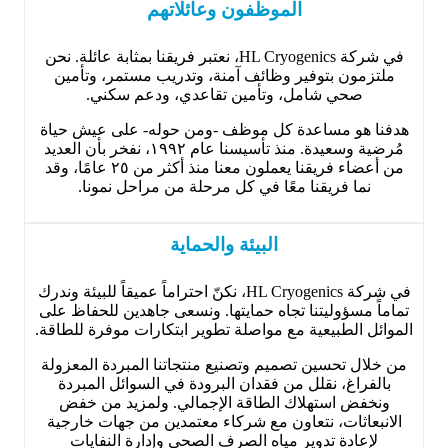
الموظفون وعائلاتهم
في شركة HL Cryogenics، نعتبر فريقنا بمثابة عائلة. نحن
ملتزمون بتوفير وظائف آمنة، وتدريب مستمر، وتأمين
صحي شامل، وتأمين تقاعدي، ودعم سكني.
هدفنا هو مساعدة كل موظف -ومن حوله- على عيش حياة
مُرضية وسعيدة. منذ تأسيسنا عام ١٩٩٢، نفخر بأن العديد
من أعضاء فريقنا يعملون معنا منذ أكثر من ٢٥ عامًا، وقد
نما فريقنا معًا في كل مرحلة من مراحل نمونا.
البيئة والحماية
في شركة HL Cryogenics، نكنّ احتراماً عميقاً للبيئة وندرك
تماماً مسؤوليتنا تجاه حمايتها. ونسعى جاهدين للحفاظ على
الموائل الطبيعية مع مواصلة تطوير ابتكارات موفرة للطاقة.
من خلال تحسين تصميم وتصنيع منتجاتنا المبردة المعزولة
بالفراغ، نقلل من فقدان البرودة في السوائل المبردة
ونخفض استهلاك الطاقة الإجمالي. ولمزيد من خفض
الانبعاثات، نتعاون مع شركاء معتمدين من جهات خارجية
لإعادة تدوير مياه الصرف الصحي وإدارة النفايات