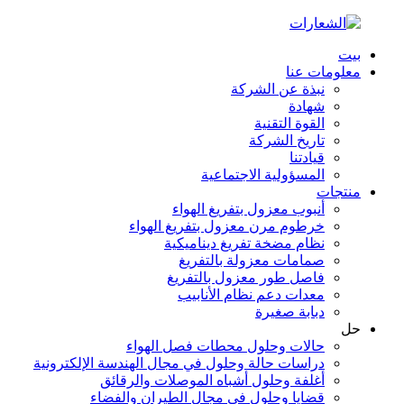
بيت
معلومات عنا
نبذة عن الشركة
شهادة
القوة التقنية
تاريخ الشركة
قيادتنا
المسؤولية الاجتماعية
منتجات
أنبوب معزول بتفريغ الهواء
خرطوم مرن معزول بتفريغ الهواء
نظام مضخة تفريغ ديناميكية
صمامات معزولة بالتفريغ
فاصل طور معزول بالتفريغ
معدات دعم نظام الأنابيب
دبابة صغيرة
حل
حالات وحلول محطات فصل الهواء
دراسات حالة وحلول في مجال الهندسة الإلكترونية
أغلفة وحلول أشباه الموصلات والرقائق
قضايا وحلول في مجال الطيران والفضاء