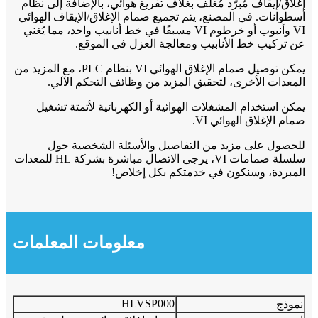
إغلاق/إيقاف مُبرّد مُغلّف بغلاف تفريغ هوائي، بالإضافة إلى نظام
أسطوانات. في المصنع، يتم تجميع صمام الإغلاق/الإيقاف الهوائي
VI وأنبوب أو خرطوم VI مسبقًا في خط أنابيب واحد، مما يُغني
عن تركيب خط الأنابيب ومعالجة العزل في الموقع.
يمكن توصيل صمام الإغلاق الهوائي VI بنظام PLC، مع المزيد من
المعدات الأخرى، لتحقيق المزيد من وظائف التحكم الآلي.
يمكن استخدام المشغلات الهوائية أو الكهربائية لأتمتة تشغيل
صمام الإغلاق الهوائي VI.
للحصول على مزيد من التفاصيل والأسئلة الشخصية حول
سلسلة صمامات VI، يرجى الاتصال مباشرة بشركة HL للمعدات
المبردة، وسنكون في خدمتكم بكل إخلاص!
معلومات المعلمات
HLVSP000
نموذج