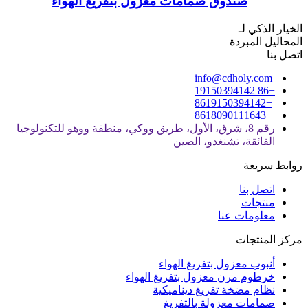
صندوق صمامات معزول بتفريغ الهواء
الخيار الذكي لـ
المحاليل المبردة
اتصل بنا
info@cdholy.com
+86 19150394142
+8619150394142
+8618090111643
رقم 8، شرق، الأول، طريق ووكي، منطقة ووهو للتكنولوجيا
الفائقة، تشنغدو، الصين
روابط سريعة
اتصل بنا
منتجات
معلومات عنا
مركز المنتجات
أنبوب معزول بتفريغ الهواء
خرطوم مرن معزول بتفريغ الهواء
نظام مضخة تفريغ ديناميكية
صمامات معزولة بالتفريغ