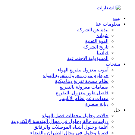
بيت
معلومات عنا
نبذة عن الشركة
شهادة
القوة التقنية
تاريخ الشركة
قيادتنا
المسؤولية الاجتماعية
منتجات
أنبوب معزول بتفريغ الهواء
خرطوم مرن معزول بتفريغ الهواء
نظام مضخة تفريغ ديناميكية
صمامات معزولة بالتفريغ
فاصل طور معزول بالتفريغ
معدات دعم نظام الأنابيب
دبابة صغيرة
حل
حالات وحلول محطات فصل الهواء
دراسات حالة وحلول في مجال الهندسة الإلكترونية
أغلفة وحلول أشباه الموصلات والرقائق
قضايا وحلول في مجال الطيران والفضاء