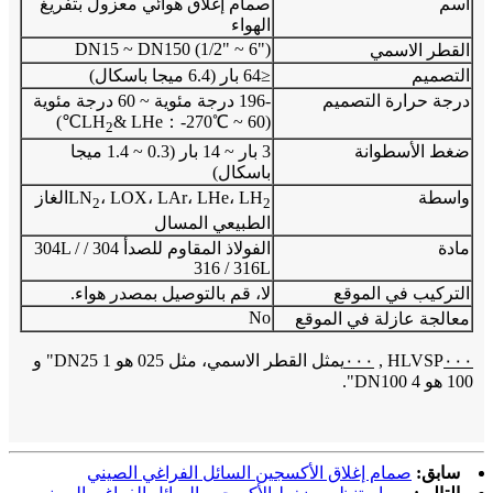
اسم
صمام إغلاق هوائي معزول بتفريغ
الهواء
DN15 ~ DN150 (1/2" ~ 6")
القطر الاسمي
التصميم
≤64 بار (6.4 ميجا باسكال)
درجة حرارة التصميم
-196 درجة مئوية ~ 60 درجة مئوية
& LHe：-270℃ ~ 60℃)
(LH
2
ضغط الأسطوانة
3 بار ~ 14 بار (0.3 ~ 1.4 ميجا
باسكال)
واسطة
، LOX، LAr، LHe، LH
LN
الغاز
2
2
الطبيعي المسال
مادة
الفولاذ المقاوم للصدأ 304 / 304L /
316 / 316L
التركيب في الموقع
لا، قم بالتوصيل بمصدر هواء.
No
معالجة عازلة في الموقع
٠٠٠
HLVSP
,
٠٠٠
يمثل القطر الاسمي، مثل 025 هو DN25 1" و
100 هو DN100 4".
سابق:
صمام إغلاق الأكسجين السائل الفراغي الصيني