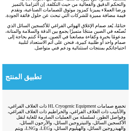
والتحكم الدقيق والفعالية من حيث التكلفة. إن التزامنا بالتميز
ورضا العملاء يميزنا كمزود موثوق للصمامات الصناعية، ونقدم
قيمة مضافة مميزة للشركات التي تبحث عن حلول فائقة الجودة.
ختامًا، يُعد صمام الإغلاق الهوائي الفراغي للأكسجين السائل الذي
نُصنّعه في الصين منتجًا متميزًا يجمع بين الدقة والسلامة والمتانة،
مدعومًا بخبرة وكفاءة مصانعنا في الصين. سواءً كنتم بحاجة إلى
صمام واحد أو طلبية كبيرة، فنحن على أتم الاستعداد لتلبية
احتياجاتكم بمنتجات استثنائية ودعم فني متواصل.
تطبيق المنتج
تخضع صمامات HL Cryogenic Equipment ذات الغلاف الفراغي،
والأنابيب ذات الغلاف الفراغي، والخراطيم ذات الغلاف الفراغي،
وفواصل الطور، لسلسلة من العمليات الصارمة للغاية لنقل
الأكسجين السائل، والنيتروجين السائل، والأرجون السائل،
والهيدروجين السائل، والهيليوم السائل، وLEG، وLNG، ويتم