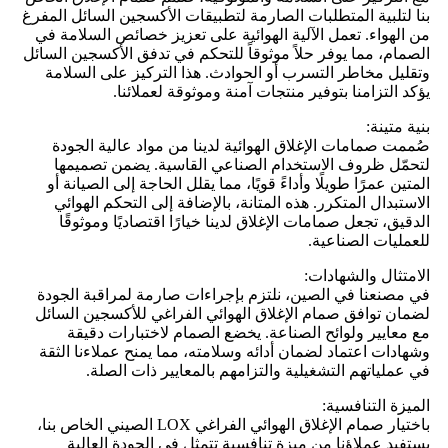
بنا لتلبية المتطلبات الصارمة لتطبيقات الأكسجين السائل المفرغ
من الهواء. تعمل الآلية الهوائية على تعزيز خصائص السلامة في
الصمام، مما يوفر حلاً موثوقاً للتحكم في تدفق الأكسجين السائل
وتقليل مخاطر التسرب أو الحوادث. هذا التركيز على السلامة
يؤكد التزامنا بتوفير منتجات آمنة وموثوقة لعملائنا.
بنية متينة:
صُممت صمامات الإغلاق الهوائية لدينا من مواد عالية الجودة
لتحمّل ظروف الاستخدام الصناعي القاسية. يضمن تصميمها
المتين عمرًا طويلًا وأداءً قويًا، مما يقلل الحاجة إلى الصيانة أو
الاستبدال المتكرر. هذه المتانة، بالإضافة إلى التحكم الهوائي
الدقيق، تجعل صمامات الإغلاق لدينا خيارًا اقتصاديًا وموثوقًا
للعمليات الصناعية.
الامتثال والشهادات:
في مصنعنا في الصين، نلتزم بإجراءات صارمة لمراقبة الجودة
لضمان توافق صمام الإغلاق الهوائي الفراغي للأكسجين السائل
مع معايير ولوائح الصناعة. يخضع الصمام لاختبارات دقيقة
وشهادات اعتماد لضمان أدائه وسلامته، مما يمنح عملاءنا الثقة
في عملياتهم التشغيلية والتزامهم بالمعايير ذات الصلة.
الميزة التنافسية:
باختيار صمام الإغلاق الهوائي الفراغي LOX الصيني الخاص بنا،
يستفيد عملاؤنا من ميزة تنافسية تتمثل في الجودة العالية