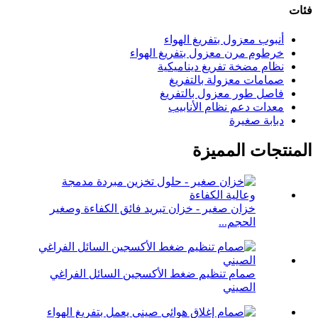
فئات
أنبوب معزول بتفريغ الهواء
خرطوم مرن معزول بتفريغ الهواء
نظام مضخة تفريغ ديناميكية
صمامات معزولة بالتفريغ
فاصل طور معزول بالتفريغ
معدات دعم نظام الأنابيب
دبابة صغيرة
المنتجات المميزة
خزان صغير - خزان تبريد فائق الكفاءة وصغير
الحجم...
صمام تنظيم ضغط الأكسجين السائل الفراغي
الصيني