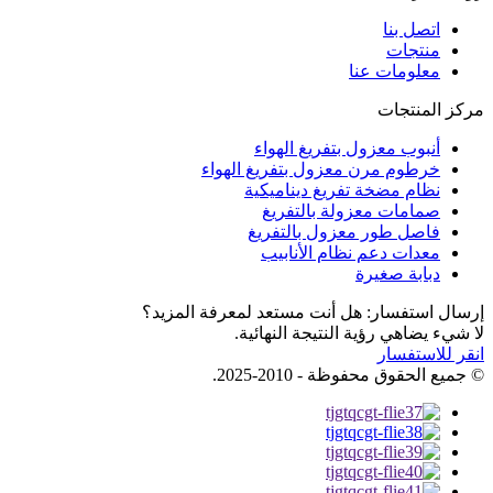
اتصل بنا
منتجات
معلومات عنا
مركز المنتجات
أنبوب معزول بتفريغ الهواء
خرطوم مرن معزول بتفريغ الهواء
نظام مضخة تفريغ ديناميكية
صمامات معزولة بالتفريغ
فاصل طور معزول بالتفريغ
معدات دعم نظام الأنابيب
دبابة صغيرة
إرسال استفسار: هل أنت مستعد لمعرفة المزيد؟
لا شيء يضاهي رؤية النتيجة النهائية.
انقر للاستفسار
© جميع الحقوق محفوظة - 2010-2025.