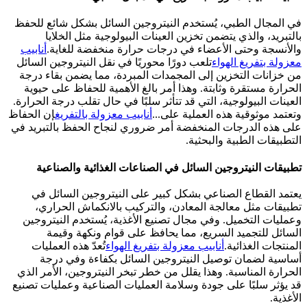
في المجال الطبي، يُستخدم النيتروجين السائل بشكل شائع للحفظ
بالتبريد، والذي يتضمن تخزين العينات البيولوجية مثل الخلايا
والأنسجة وحتى الأعضاء في درجات حرارة منخفضة للغاية.
أنابيب
معزولة بتفريغ الهواء
تلعب دورًا محوريًا في نقل النيتروجين السائل
من خزانات التخزين إلى المجمدات المبردة، مما يضمن بقاء درجة
الحرارة مستقرة وثابتة. وهذا أمر بالغ الأهمية للحفاظ على حيوية
العينات البيولوجية، التي قد تتأثر سلبًا في حال تقلب درجة الحرارة.
وتعتمد موثوقية هذه العملية على...
أنابيب معزولة بالتفريغ
إن الحفاظ
على هذه الدرجات المنخفضة أمر ضروري لنجاح الحفظ بالتبريد في
التطبيقات الطبية والبحثية.
تطبيقات النيتروجين السائل في الصناعات الغذائية والصناعية
يعتمد القطاع الصناعي بشكل كبير على النيتروجين السائل في
تطبيقات مثل معالجة المعادن، والتركيب بالانكماش الحراري،
وعمليات التخميل. وفي مجال تصنيع الأغذية، يُستخدم النيتروجين
السائل للتجميد السريع، مما يحافظ على قوام ونكهة وقيمة
المنتجات الغذائية.
أنابيب معزولة بتفريغ الهواء
تُعدّ هذه العمليات
أساسية لضمان توصيل النيتروجين السائل بكفاءة وفي درجة
الحرارة المناسبة. وهذا يقلل من خطر تبخر النيتروجين، الأمر الذي
قد يؤثر سلبًا على جودة وسلامة العمليات الصناعية وعمليات تصنيع
الأغذية.