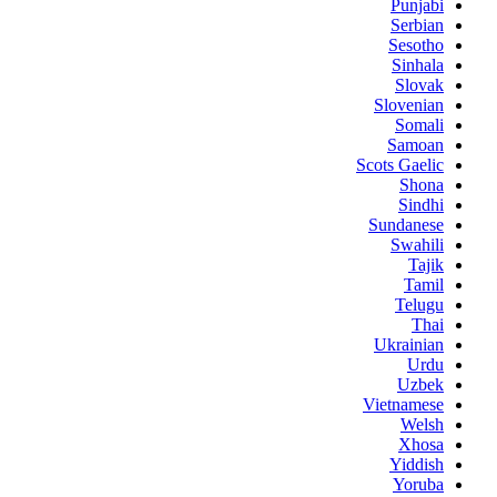
Punjabi
Serbian
Sesotho
Sinhala
Slovak
Slovenian
Somali
Samoan
Scots Gaelic
Shona
Sindhi
Sundanese
Swahili
Tajik
Tamil
Telugu
Thai
Ukrainian
Urdu
Uzbek
Vietnamese
Welsh
Xhosa
Yiddish
Yoruba