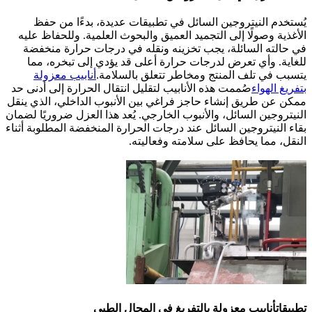
يُستخدم النيتروجين السائل في تطبيقات عديدة، بدءًا من حفظ
الأغذية وصولًا إلى التجميد العميق والبحوث العلمية. وللحفاظ عليه
في حالته السائلة، يجب تخزينه ونقله في درجات حرارة منخفضة
للغاية. وأي تعرض لدرجات حرارة أعلى قد يؤدي إلى تبخره، مما
يتسبب في تلف المنتج ومخاطر تتعلق بالسلامة.
أنابيب معزولة
بتفريغ الهواء
صُممت هذه الأنابيب لتقليل انتقال الحرارة إلى أدنى حد
ممكن عن طريق إنشاء حاجز فراغي بين الأنبوب الداخلي، الذي ينقل
النيتروجين السائل، والأنبوب الخارجي. يُعد هذا العزل ضروريًا لضمان
بقاء النيتروجين السائل عند درجات الحرارة المنخفضة المطلوبة أثناء
النقل، مما يحافظ على سلامته وفعاليته.
تطبيقات
أنابيب معزولة بالتفريغ
في المجال الطبي