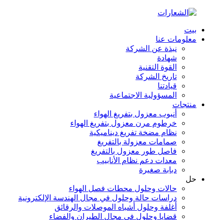
بيت
معلومات عنا
نبذة عن الشركة
شهادة
القوة التقنية
تاريخ الشركة
قيادتنا
المسؤولية الاجتماعية
منتجات
أنبوب معزول بتفريغ الهواء
خرطوم مرن معزول بتفريغ الهواء
نظام مضخة تفريغ ديناميكية
صمامات معزولة بالتفريغ
فاصل طور معزول بالتفريغ
معدات دعم نظام الأنابيب
دبابة صغيرة
حل
حالات وحلول محطات فصل الهواء
دراسات حالة وحلول في مجال الهندسة الإلكترونية
أغلفة وحلول أشباه الموصلات والرقائق
قضايا وحلول في مجال الطيران والفضاء