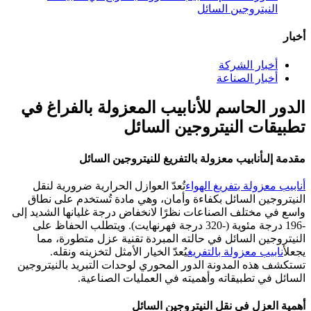
النيتروجين السائل
أخبار
أخبار الشركة
أخبار الصناعة
الدور الحاسم للأنابيب المعزولة بالفراغ في
تطبيقات النيتروجين السائل
مقدمة إلى
أنابيب معزولة بالتفريغ
للنيتروجين السائل
أنابيب معزولة بتفريغ الهواء
تُعدّ العوازل الحرارية ضرورية لنقل
النيتروجين السائل بكفاءة وأمان، وهي مادة تُستخدم على نطاق
واسع في مختلف الصناعات نظرًا لانخفاض درجة غليانها الشديد إلى
-196 درجة مئوية (-320 درجة فهرنهايت). ويتطلب الحفاظ على
النيتروجين السائل في حالته المبردة تقنية عزل متطورة، مما
يجعل
أنابيب معزولة بالتفريغ
يُعدّ الخيار الأمثل لتخزينه ونقله.
تستكشف هذه المدونة الدور المحوري لوحدات التبريد بالنيتروجين
السائل في تطبيقاته وأهميته في العمليات الصناعية.
أهمية العزل في نقل النيتروجين السائل