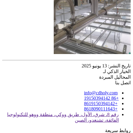
تاريخ النشر: 13 يونيو 2025
الخيار الذكي لـ
المحاليل المبردة
اتصل بنا
info@cdholy.com
+86 19150394142
+8619150394142
+8618090111643
رقم 8، شرق، الأول، طريق ووكي، منطقة ووهو للتكنولوجيا
الفائقة، تشنغدو، الصين
روابط سريعة