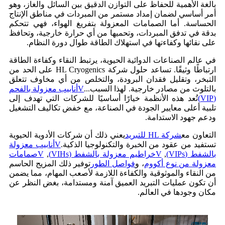
بالغة الأهمية للحفاظ على التوازن الدقيق بين السائل والغاز، وهو
أمر أساسي لضمان إمداد مستمر من المبردات في مناطق الإنتاج
الحساسة. أما الصمامات المعزولة بتفريغ الهواء، فهي تتحكم
بدقة في تدفق المبردات، وتحميها من أي حرارة خارجية، وتحافظ
على نقائها وكفاءتها في استهلاك الطاقة طوال دورة النظام.
في عالم الصناعات الدوائية الحيوية، يرتبط النقاء وكفاءة الطاقة
ارتباطًا وثيقًا. تساعد حلول شركة HL Cryogenics على الحد من
التبخر، وتقليل فقدان البرودة، والتخلص من أي مخاوف تتعلق
بالتلوث من مصادر خارجية. لهذا السبب...
V
أنابيب معزولة بالفحم
(VIP)
تُعد هذه الأنظمة خيارًا أساسيًا للشركات التي تهدف إلى
تلبية أعلى معايير الجودة في الصناعة، مع خفض تكاليف التشغيل
ودعم جهود الاستدامة.
التعاون مع
شركة HL للتبريد
يعني ذلك أن شركات الأدوية الحيوية
تستفيد من عقود من الخبرة والتكنولوجيا الذكية.
V
أنابيب معزولة
بالشفط (VIPs)
,
V
خراطيم معزولة بالشفط (VIHs)
,
V
صمامات
معزولة من نوع أكووم
، و
فواصل الطور
توفير ذلك المزيج الحاسم
من النقاء والموثوقية والكفاءة اللازمة لأصعب المهام، مما يضمن
أن تكون عمليات التبريد العميق آمنة ومستدامة، بغض النظر عن
مكان وجودها في العالم.