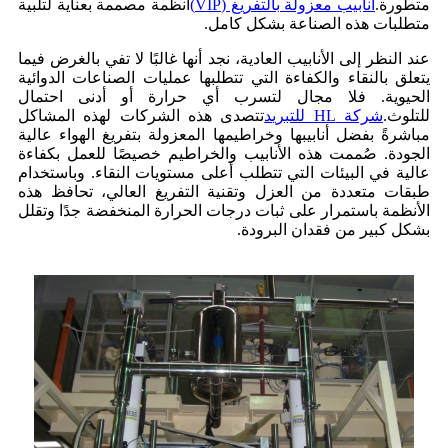
متطورة.
أنابيب معزولة بالتفريغ (VIP)
أنظمة مصممة بعناية لتلبية
متطلبات هذه الصناعة بشكل كامل.
عند النظر إلى الأنابيب العادية، نجد أنها غالبًا لا تفي بالغرض فيما
يتعلق بالنقاء والكفاءة التي تتطلبها عمليات الصناعات الدوائية
الحيوية. فلا مجال لتسرب أي حرارة أو أدنى احتمال
للتلوث.
شركة HL للتبريد
تتصدى هذه الشركات لهذه المشاكل
مباشرةً بفضل أنابيبها وخراطيمها المعزولة بتفريغ الهواء عالية
الجودة. صُممت هذه الأنابيب والخراطيم خصيصًا للعمل بكفاءة
عالية في البيئات التي تتطلب أعلى مستويات النقاء. وباستخدام
طبقات متعددة من العزل وتقنية التفريغ العالي، تحافظ هذه
الأنظمة باستمرار على ثبات درجات الحرارة المنخفضة جدًا وتقلل
بشكل كبير من فقدان البرودة.