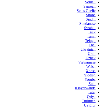
Somali
Samoan
Scots Gaelic
Shona
Sindhi
Sundanese
Swahili
Tajik
Tamil
Telugu
Thai
Ukrainian
Urdu
Uzbek
Vietnamese
Welsh
Xhosa
Yiddish
Yoruba
Zulu
Kinyarwanda
Tatar
Oriya
Turkmen
Uyghur