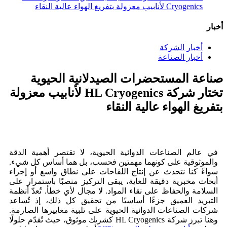
Cryogenics لأنابيب معزولة بتفريغ الهواء عالية النقاء
أخبار
أخبار الشركة
أخبار الصناعة
صناعة المستحضرات الصيدلانية الحيوية
تختار شركة HL Cryogenics لأنابيب معزولة
بتفريغ الهواء عالية النقاء
في عالم الصناعات الدوائية الحيوية، لا تقتصر أهمية الدقة
والموثوقية على كونهما مهمتين فحسب، بل هما أساس كل شيء.
سواءً كنا نتحدث عن إنتاج اللقاحات على نطاق واسع أو إجراء
أبحاث مخبرية دقيقة للغاية، يبقى التركيز منصبًا باستمرار على
السلامة والحفاظ على نقاء المواد. لا مجال لأي خطأ. تُعدّ أنظمة
التبريد العميق جزءًا أساسيًا من تحقيق كل ذلك، إذ تُساعد
شركات الصناعات الدوائية الحيوية على تلبية معاييرها الصارمة.
وهنا تبرز شركة HL Cryogenics كشريك موثوق، حيث تُقدّم حلولًا