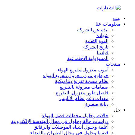
بيت
معلومات عنا
نبذة عن الشركة
شهادة
القوة التقنية
تاريخ الشركة
قيادتنا
المسؤولية الاجتماعية
منتجات
أنبوب معزول بتفريغ الهواء
خرطوم مرن معزول بتفريغ الهواء
نظام مضخة تفريغ ديناميكية
صمامات معزولة بالتفريغ
فاصل طور معزول بالتفريغ
معدات دعم نظام الأنابيب
دبابة صغيرة
حل
حالات وحلول محطات فصل الهواء
دراسات حالة وحلول في مجال الهندسة الإلكترونية
أغلفة وحلول أشباه الموصلات والرقائق
قضايا وحلول في مجال الطيران والفضاء